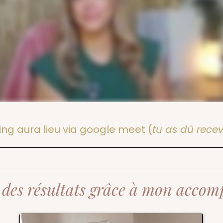
ing aura lieu via google meet (
tu as dû recevo
u des résultats grâce à mon acco