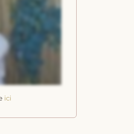
ce
ici